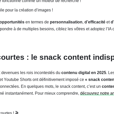
e fonctionne comme un moteur de recherche !
ile pour la création d’images !
opportunités
en termes de
personnalisation
,
d’efficacité
et
d
pondre à de multiples besoins, ciblez les vôtres et adoptez l’IA 
ourtes : le snack content indis
 devenues les rois incontestés du
contenu digital en 2025
. Le
et Youtube Shorts ont définitivement imposé ce
« snack conten
onnectées. En quelques mots, le snack content, c’est un
conten
mé instantanément. Pour mieux comprendre,
découvrez notre art
urtes ! 🎬