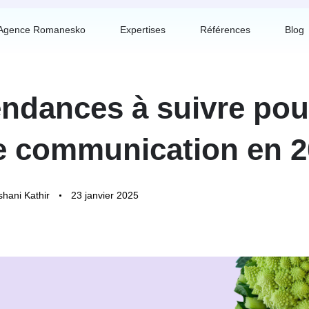
Agence Romanesko
Expertises
Références
Blog
endances à suivre pou
e communication en 
hani Kathir
23 janvier 2025