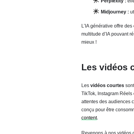
Perplexity :
ell
Midjourney :
ut
L’IA générative offre des
multitude d’IA pouvant ré
mieux !
Les vidéos c
Les
vidéos courtes
sont
TikTok, Instagram Réels 
attentes des audiences c
conçu pour être consom
content
.
Revenons à nos vidéos co