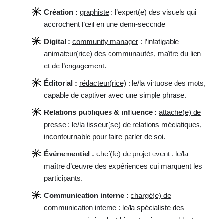
Création :
graphiste
: l’expert(e) des visuels qui
accrochent l’œil en une demi-seconde
Digital :
community manager
: l’infatigable
animateur(rice) des communautés, maître du lien
et de l’engagement.
Éditorial :
rédacteur(rice)
: le/la virtuose des mots,
capable de captiver avec une simple phrase.
Relations publiques & influence :
attaché(e) de
presse
: le/la tisseur(se) de relations médiatiques,
incontournable pour faire parler de soi.
Événementiel :
chef(fe) de projet event
: le/la
maître d’œuvre des expériences qui marquent les
participants.
Communication interne :
chargé(e) de
communication interne
: le/la spécialiste des