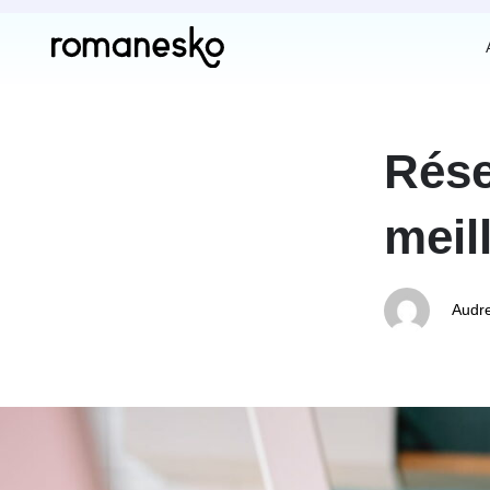
Author
Published
on:
Rése
meil
Audre