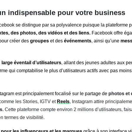
 un indispensable pour votre business
ebook se distingue par sa polyvalence puisque la plateforme pe
xtes, des photos, des vidéos et des liens.
Facebook offre éga
 pour créer des
groupes
et des
événements
, ainsi qu’une
mess
n
large éventail d’utilisateurs
, allant des jeunes adultes aux p
orme qui comptabilise le plus d’utilisateurs actifs avec pas moins
tagram est principalement focalisé sur le partage de
photos et 
 comme les Stories, IGTV et
Reels
, Instagram attire principalem
ts.
Cette plateforme compte environ 2 millions d’utilisateurs, fai
en termes de visibilité.
 pour les influenceurs et les marques
grâce à son interface vi