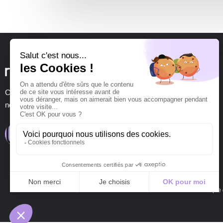
Chez Romanesko, on ne fait jamais chou blanc ! Faites appel à
nous pour vos projets de communication.
Politique