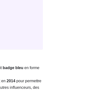
it
badge bleu
en forme
it en
2014
pour permettre
utres influenceurs, des