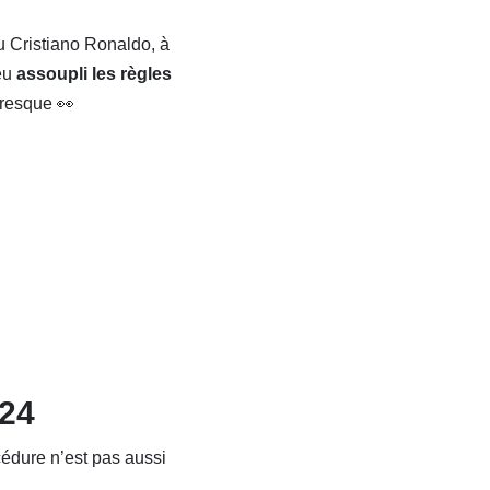
Cristiano Ronaldo, à
peu
assoupli les règles
presque 👀
024
cédure n’est pas aussi