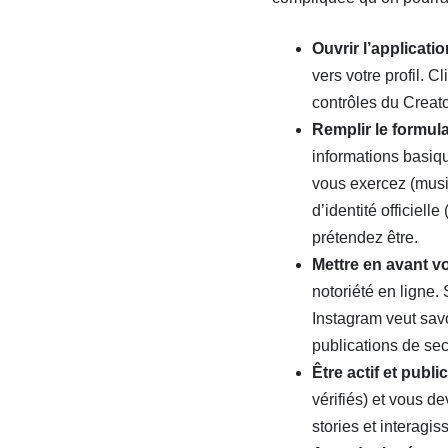
Ouvrir l’applicati
vers votre profil. C
contrôles du Creato
Remplir le formul
informations basiq
vous exercez (musi
d’identité officiel
prétendez être.
Mettre en avant vo
notoriété en ligne.
Instagram veut savo
publications de se
Être actif et publi
vérifiés) et vous d
stories et interag