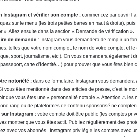
on Instagram et vérifier son compte :
commencez par ouvrir l’ap
liquez sur le menu (les trois petites barres en haut à droite), puis
r ». Allez ensuite dans la section « Demande de vérification ».
aire de demande :
Instagram vous demandera de remplir un for
ues, telles que votre nom complet, le nom de votre compte, et l
que, sport, journalisme, etc.). On vous demandera également de
le (passeport, carte d’identité…) pour prouver que vous êtes bien 
tre notoriété :
dans ce formulaire, Instagram vous demandera aus
 Si vous êtes mentionné dans des articles de presse, c’est le mo
ir que vous êtes une « personnalité notable ». Attention ⚠ les
cond rang ou de plateformes de contenu sponsorisé ne compten
c sur Instagram :
votre compte doit être public (les comptes pri
evez montrer que vous êtes actif. Publiez régulièrement des pho
issez avec vos abonnés : Instagram privilégie les comptes avec 