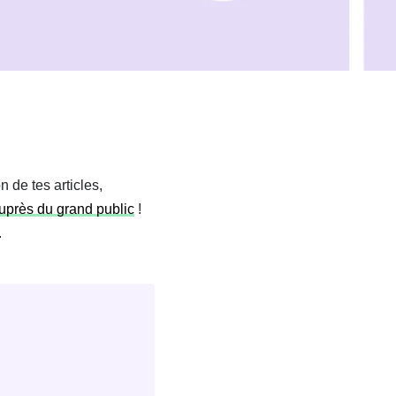
n de tes articles,
auprès du grand public
!
.