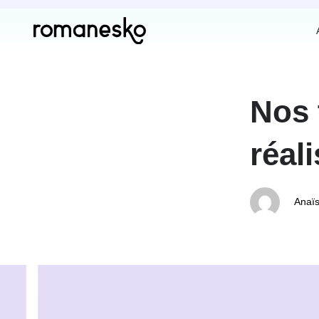
Author
Published
on:
Nos 
réali
Anaïs