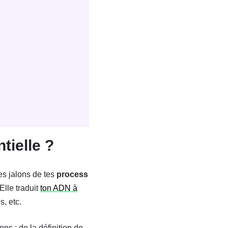
tielle ?
les jalons de tes
process
 Elle traduit
ton ADN à
s, etc.
ons : de la définition de