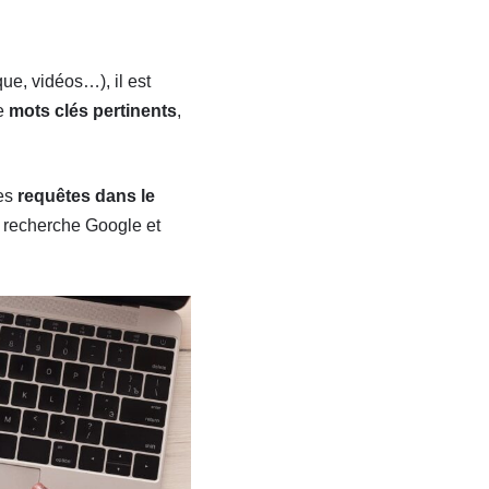
que, vidéos…), il est
de
mots clés pertinents
,
des
requêtes dans le
e recherche Google et