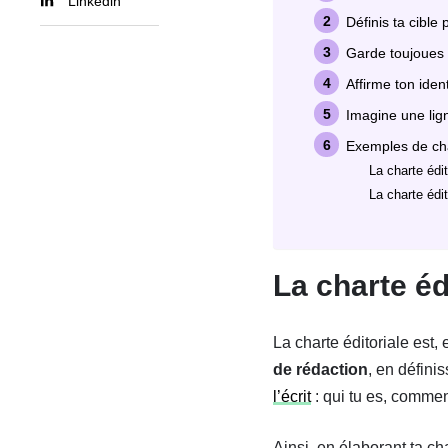
Linkedin
Définis ta cible
Garde toujoues 
Affirme ton iden
Imagine une lig
Exemples de cha
La charte édi
La charte édi
La charte éd
La charte éditoriale est,
de rédaction
, en définis
l’écrit
: qui tu es, commen
Ainsi, en élaborant ta ch