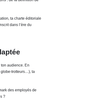
tion, ta charte éditoriale
scrit dans l’ère du
adaptée
à ton audience. En
globe-trotteurs…), ta
chmark des employés de
es ?