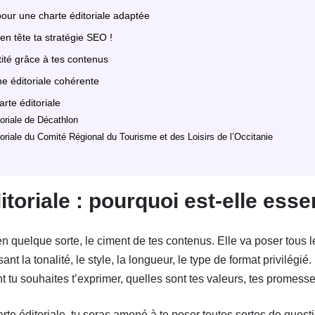
 pour une charte éditoriale adaptée
en tête ta stratégie SEO !
tité grâce à tes contenus
ne éditoriale cohérente
rte éditoriale
toriale de Décathlon
toriale du Comité Régional du Tourisme et des Loisirs de l’Occitanie
itoriale : pourquoi est-elle essen
 en quelque sorte, le ciment de tes contenus. Elle va poser tous 
sant la tonalité, le style, la longueur, le type de format privilégié.
t tu souhaites t’exprimer, quelles sont tes valeurs, tes promesse
arte éditoriale, tu seras amené à te poser toutes sortes de questi