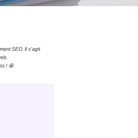
ment SEO. Il s’agit
web.
es !
🤩