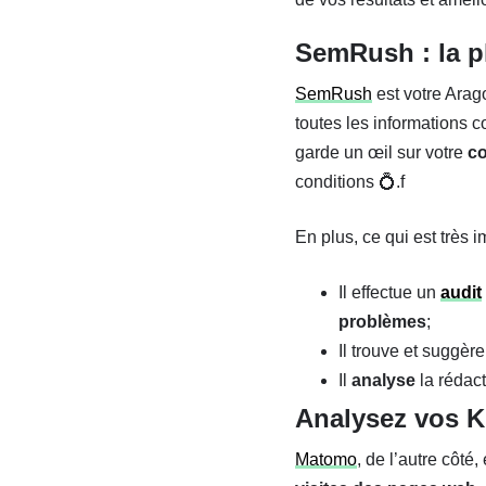
SemRush : la p
SemRush
est votre Arago
toutes les informations co
garde un œil sur votre
c
conditions 💍.f
En plus, ce qui est très 
Il effectue un
audit
problèmes
;
Il trouve et suggèr
Il
analyse
la rédact
Analysez vos 
Matomo
, de l’autre côté