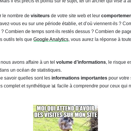
 Mais il est précis et pointu sur le sujet, tel un archer qui vise à a
ur le nombre de
visiteurs
de votre site web et leur
comportemen
vez-vous eu sur une période établie, et d’où viennent-ils ? Co
te ? Combien de temps sont-ils restés dessus ? Combien de page 
 outils tels que
Google Analytics
, vous aurez la réponse à tout
 nous avons affaire à un tel
volume d’informations
, le risque e
ans un océan de statistiques.
e savoir quelles sont les
informations importantes
pour votre 
ois complet et synthétique 📊 facile à comprendre pour ceux qui 