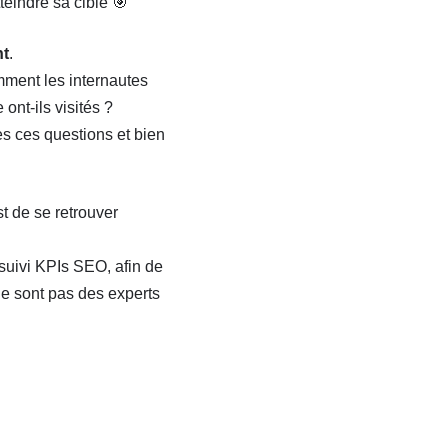
tteindre sa cible 🎯
t
.
mment les internautes
ont-ils visités ?
es ces questions et bien
st de se retrouver
suivi KPIs SEO, afin de
ne sont pas des experts